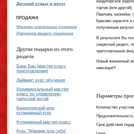
кондитерское изде
Детский отдых и досуг
тортик (или другой)
Павлова, капкейки, п
Красиво украсите и 
Магазин уникальных подарков
полученным результа
Изюминка вашего праздника
В результате Вы пол
секретный рецепт, п
Другие подарки из этого
приготовленное блю
раздела
Новый жизненный оп
Бань Бао (мастер класс
навсегда!!!
приготовления)
Дайвинг: курс обучения
Индивидуальный мастер
класс по управлению
Параметры про
парусной яхтой
Количество участни
Кондитерский или
кулинарный курс
Продолжительность
Кулинарный мастер класс
Срок действия пода
Курс "Макияж для себя"
Цена