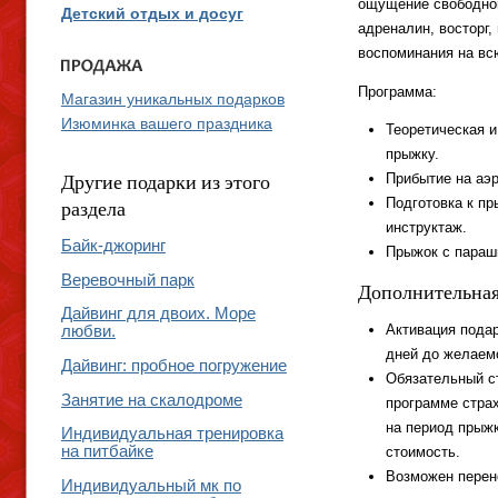
ощущение свободног
Детский отдых и досуг
адреналин, восторг,
воспоминания на вс
Программа:
Магазин уникальных подарков
Изюминка вашего праздника
Теоретическая и
прыжку.
Другие подарки из этого
Прибытие на аэ
раздела
Подготовка к п
инструктаж.
Байк-джоринг
Прыжок с параш
Веревочный парк
Дополнительна
Дайвинг для двоих. Море
Активация подар
любви.
дней до желаем
Дайвинг: пробное погружение
Обязательный с
Занятие на скалодроме
программе стра
на период прыж
Индивидуальная тренировка
на питбайке
стоимость.
Возможен перено
Индивидуальный мк по