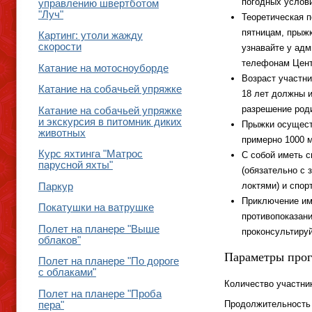
погодных услов
управлению швертботом
"Луч"
Теоретическая п
пятницам, прыжк
Картинг: утоли жажду
скорости
узнавайте у адм
телефонам Цент
Катание на мотосноуборде
Возраст участни
Катание на собачьей упряжке
18 лет должны 
разрешение род
Катание на собачьей упряжке
и экскурсия в питомник диких
Прыжки осущест
животных
примерно 1000 
Курс яхтинга "Матрос
С собой иметь 
парусной яхты"
(обязательно с 
локтями) и спор
Паркур
Приключение им
Покатушки на ватрушке
противопоказан
Полет на планере "Выше
проконсультируй
облаков"
Параметры про
Полет на планере "По дороге
с облаками"
Количество участни
Полет на планере "Проба
Продолжительность
пера"