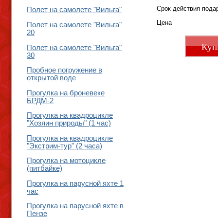
Срок действия пода
Полет на самолете "Вильга"
Цена
Полет на самолете "Вильга"
20
Куп
Полет на самолете "Вильга"
30
Пробное погружение в
открытой воде
Прогулка на броневеке
БРДМ-2
Прогулка на квадроцикле
"Хозяин природы" (1 час)
Прогулка на квадроцикле
"Экстрим-тур" (2 часа)
Прогулка на мотоцикле
(питбайке)
Прогулка на парусной яхте 1
час
Прогулка на парусной яхте в
Пензе