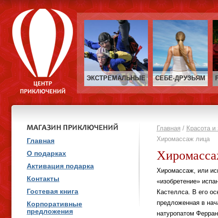
ЭКСТРЕМАЛЬНЫЕ
СЕБЕ‑ДРУЗЬЯМ
Главная
/
Красота и 
Хиромассаж лица
Главная
Хиромасса
О подарках
Активация подарка
Хиромассаж, или ис
Контакты
«изобретение» испан
Гостевая книга
Кастеллса. В его ос
предложенная в нач
Корпоративные
предложения
натуропатом Ферран