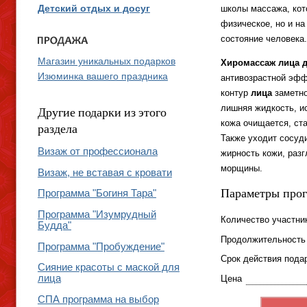
школы массажа, кот
Детский отдых и досуг
физическое, но и н
состояние человека
Магазин уникальных подарков
Хиромассаж лица д
Изюминка вашего праздника
антивозрастной эффе
контур
лица
заметно
лишняя жидкость, ис
Другие подарки из этого
кожа очищается, ста
раздела
Также уходит сосуд
Визаж от профессионала
жирность кожи, раз
морщины.
Визаж, не вставая с кровати
Параметры про
Программа "Богиня Тара"
Программа "Изумрудный
Количество участни
Будда"
Продолжительность
Программа "Пробуждение"
Срок действия пода
Сияние красоты с маской для
лица
Цена
СПА программа на выбор