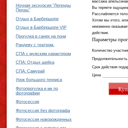
массажа
апельсинам
Ночная экскурсия "Легенды
Вы теряете ощущен
Пензы"
Расслабляется тело
Отдых в Барбершопе
Хотим мы этого, или
неизменно оказывае
Отдых в Барбершопе VIP
действие.
Прогулка в санях на пони
Параметры про
Рандеву с театром.
Количество участни
СПА с мужским характером
Продолжительность
СПА: Отдых шейха
Срок действия пода
СПА: Самурай
Цена
Урок большого тенниса
Куп
Фотопрогулка и мк по
фотографии
Фотосессия
Фотосессия без фотографа
Фотосессия новорожденных