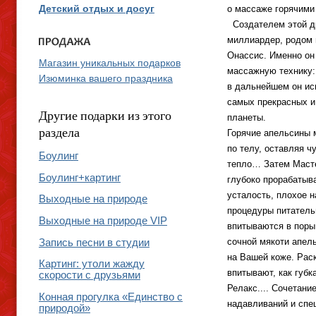
о массаже горячими
Детский отдых и досуг
Создателем этой д
миллиардер, родом 
Онассис. Именно он
Магазин уникальных подарков
массажную технику:
Изюминка вашего праздника
в дальнейшем он ис
самых прекрасных и
Другие подарки из этого
планеты.
раздела
Горячие апельсины 
по телу, оставляя ч
Боулинг
тепло… Затем Масте
Боулинг+картинг
глубоко прорабатыв
усталость, плохое н
Выходные на природе
процедуры питател
Выходные на природе VIP
впитываются в поры
сочной мякоти апел
Запись песни в студии
на Вашей коже. Рас
Картинг: утоли жажду
впитывают, как губка
скорости с друзьями
Релакс.... Сочетани
Конная прогулка «Единство с
надавливаний и спе
природой»