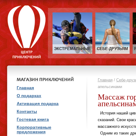
ЭКСТРЕМАЛЬНЫЕ
СЕБЕ‑ДРУЗЬЯМ
Главная
/
Себе-друз
апельсинами
Главная
Массаж го
О подарках
апельсина
Активация подарка
Контакты
История нашей циви
Гостевая книга
сказаний. Свои крас
массажного искусст
Корпоративные
предложения
Одним из таких дре