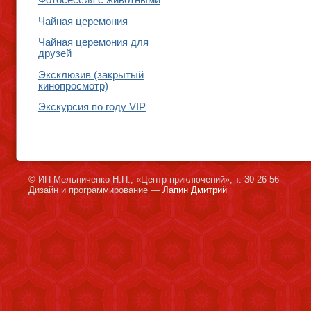
Фотосессия с животными
Чайная церемония
Чайная церемония для
друзей
Эксклюзив (закрытый
кинопросмотр)
Экскурсия по году VIP
© ИП Мельниченко Н.П., «Центр приключений», т. 30-26-56
Дизайн и программирование —
Лапин Дмитрий