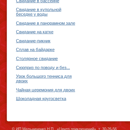
Свидание в бассейне
Свидание в купольной
беседке у воды
Свидание в панорамном зале
Свидание на катке
Свидание-пикник
Сплав на байдарке
Столярное свидание
Сюрприз по поводу и без...
Урок большого тенниса для
двоих
Чайная церемония для двоих
Шоколадная кругосветка
© ИП Мельниченко Н.П., «Центр приключений», т. 30-26-56