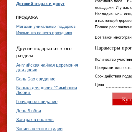
красивого леса... В
Детский отдых и досуг
лошадьми. И у вас о
Насладившись обще
в настоящей дереве
Магазин уникальных подарков
Полное расслабление
Изюминка вашего праздника
Вот такой многогран
Параметры про
Другие подарки из этого
раздела
Количество участни
Английская чайная церемония
Продолжительность
для двоих
Срок действия пода
Бань Бао свидание
Цена
Банька для двоих "Симфония
Любви"
Куп
Гончарное свидание
День Любви
Завтрак в постель
Запись песни в студии