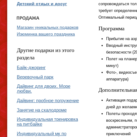
сопровождаться тол
Детский отдых и досуг
требует определенн
Оптимальный период
Программа
Магазин уникальных подарков
Изюминка вашего праздника
Прибытие на аэ
Вводный инстру
Другие подарки из этого
безопасности (2
раздела
Полет на планер
минут)
Байк-джоринг
Фото-, видеосъе
Веревочный парк
аппаратура)
Дайвинг для двоих. Море
Дополнительна
любви.
Активация подар
Дайвинг: пробное погружение
дней до желаем
Занятие на скалодроме
Полеты проходят
Индивидуальная тренировка
воскресеньям, п
на питбайке
администраторо
Индивидуальный мк по
приключений