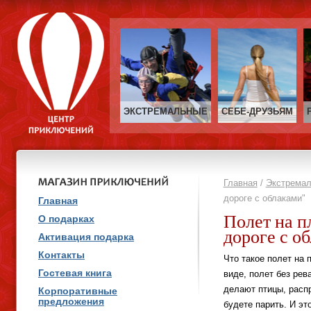
ЭКСТРЕМАЛЬНЫЕ
СЕБЕ‑ДРУЗЬЯМ
Главная
/
Экстрема
дороге с облаками"
Главная
Полет на п
О подарках
дороге с о
Активация подарка
Контакты
Что такое полет на 
Гостевая книга
виде, полет без рева
делают птицы, расп
Корпоративные
предложения
будете парить. И эт