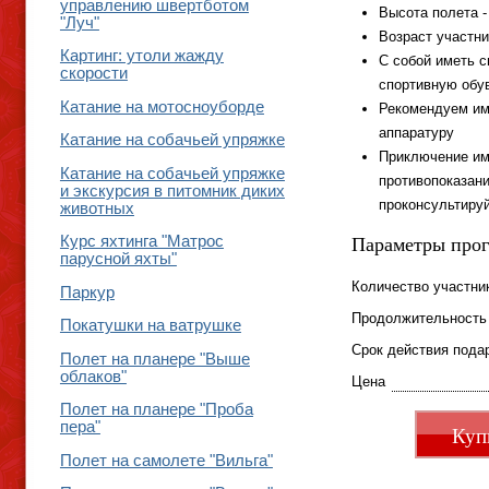
управлению швертботом
Высота полета -
"Луч"
Возраст участни
Картинг: утоли жажду
С собой иметь 
скорости
спортивную обу
Катание на мотосноуборде
Рекомендуем им
аппаратуру
Катание на собачьей упряжке
Приключение им
Катание на собачьей упряжке
противопоказан
и экскурсия в питомник диких
проконсультиру
животных
Параметры про
Курс яхтинга "Матрос
парусной яхты"
Количество участни
Паркур
Продолжительность
Покатушки на ватрушке
Срок действия пода
Полет на планере "Выше
облаков"
Цена
Полет на планере "Проба
пера"
Куп
Полет на самолете "Вильга"