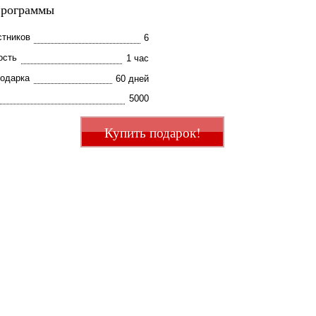
программы
стников
6
ость
1 час
подарка
60 дней
5000
Купить подарок!