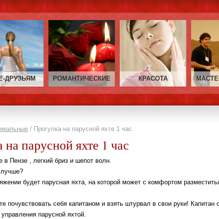
Е‑ДРУЗЬЯМ
РОМАНТИЧЕСКИЕ
КРАСОТА
МАСТЕ
емальные
/ Прогулка на парусной яхте 1 час
 на парусной яхте 1 час
е в Пензе , легкий бриз и шепот волн.
 лучше?
яжении будет парусная яхта, на которой может с комфортом разместить
е почувствовать себя капитаном и взять штурвал в свои руки! Капитан 
 управления парусной яхтой.