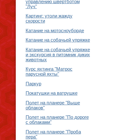
управлению швертботом
"Луч"
Картинг: утоли жажду
скорости
Катание на мотосноуборде
Катание на собачьей упряжке
Катание на собачьей упряжке
и экскурсия в питомник диких
животных
Курс яхтинга "Матрос
парусной яхты"
Паркур
Покатушки на ватрушке
Полет на планере "Выше
облаков"
Полет на планере "По дороге
с облаками"
Полет на планере "Проба
пера"