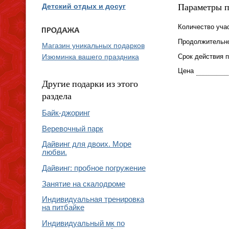
Параметры 
Детский отдых и досуг
Количество уча
Продолжительн
Магазин уникальных подарков
Срок действия 
Изюминка вашего праздника
Цена
Другие подарки из этого
раздела
Байк-джоринг
Веревочный парк
Дайвинг для двоих. Море
любви.
Дайвинг: пробное погружение
Занятие на скалодроме
Индивидуальная тренировка
на питбайке
Индивидуальный мк по