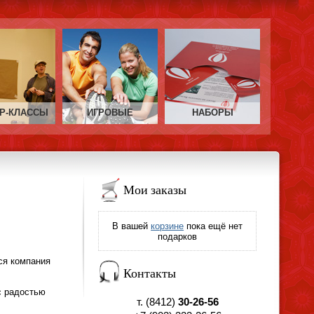
Р‑КЛАССЫ
ИГРОВЫЕ
НАБОРЫ
Мои заказы
В вашей
корзине
пока ещё нет
подарков
ся компания
Контакты
с радостью
т. (8412)
30-26-56